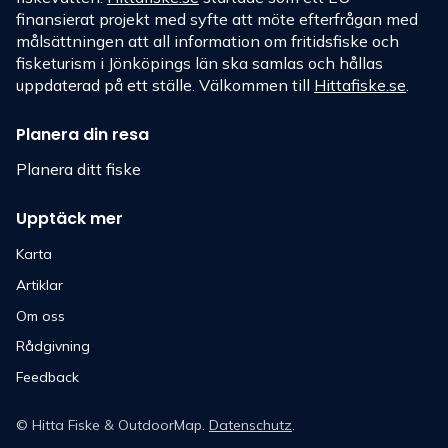
finansierat projekt med syfte att möte efterfrågan med
målsättningen att all information om fritidsfiske och
fisketurism i Jönköpings län ska samlas och hållas
uppdaterad på ett ställe. Välkommen till
Hittafiske.se
.
Planera din resa
Planera ditt fiske
Upptäck mer
Karta
Artiklar
Om oss
Rådgivning
Feedback
©
Hitta Fiske
& OutdoorMap.
Datenschutz
.