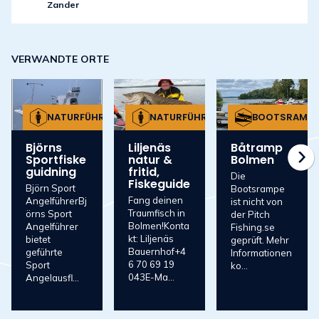
Zander
VERWANDTE ORTE
NATURFÜHRER
NATURFÜHRER
BOOTSRAMPE
Björns
Liljenäs
Båtramp
Sportfiske
natur &
Bolmen
guidning
fritid,
Die
Fiskeguide
Björn Sport
Bootsrampe
Fang deinen
AngelführerBj
ist nicht von
Traumfisch in
örns Sport
der Pitch
Bolmen!Konta
Angelführer
Fishing.se
kt: Liljenäs
bietet
geprüft. Mehr
Bauernhof+4
geführte
Informationen
6 70 69 19
Sport
ko...
043E-Ma...
Angelausfl...