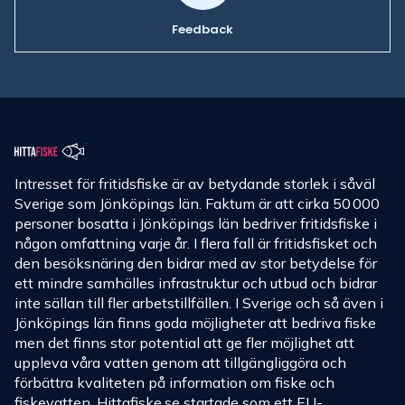
Feedback
Intresset för fritidsfiske är av betydande storlek i såväl
Sverige som Jönköpings län. Faktum är att cirka 50 000
personer bosatta i Jönköpings län bedriver fritidsfiske i
någon omfattning varje år. I flera fall är fritidsfisket och
den besöksnäring den bidrar med av stor betydelse för
ett mindre samhälles infrastruktur och utbud och bidrar
inte sällan till fler arbetstillfällen. I Sverige och så även i
Jönköpings län finns goda möjligheter att bedriva fiske
men det finns stor potential att ge fler möjlighet att
uppleva våra vatten genom att tillgängliggöra och
förbättra kvaliteten på information om fiske och
fiskevatten.
Hittafiske.se
startade som ett EU-