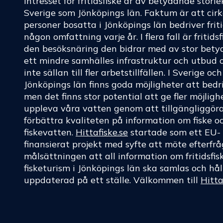
Intresset för fritidsfiske är av betydande storle
Sverige som Jönköpings län. Faktum är att cir
personer bosatta i Jönköpings län bedriver friti
någon omfattning varje år. I flera fall är fritids
den besöksnäring den bidrar med av stor betyd
ett mindre samhälles infrastruktur och utbud 
inte sällan till fler arbetstillfällen. I Sverige oc
Jönköpings län finns goda möjligheter att bedri
men det finns stor potential att ge fler möjligh
uppleva våra vatten genom att tillgängliggör
förbättra kvaliteten på information om fiske o
fiskevatten.
Hittafiske.se
startade som ett EU-
finansierat projekt med syfte att möte efterf
målsättningen att all information om fritidsfis
fisketurism i Jönköpings län ska samlas och hål
uppdaterad på ett ställe. Välkommen till
Hitta