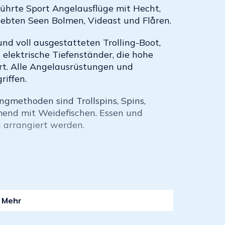
führte Sport Angelausflüge mit Hecht,
iebten Seen Bolmen, Videast und Flåren.
d voll ausgestatteten Trolling-Boot,
 elektrische Tiefenständer, die hohe
rt. Alle Angelausrüstungen und
riffen.
gmethoden sind Trollspins, Spins,
end mit Weidefischen. Essen und
 arrangiert werden.
Mehr
:
bjornfishing@hotmail.com
)