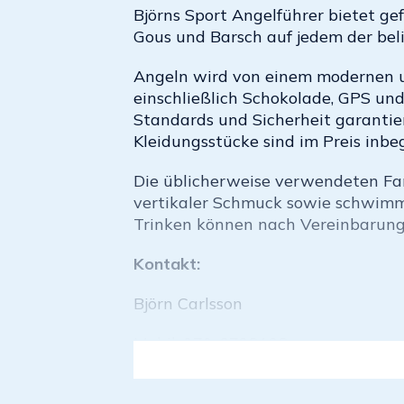
Björns Sport Angelführer bietet ge
Gous und Barsch auf jedem der bel
Angeln wird von einem modernen un
einschließlich Schokolade, GPS und
Standards und Sicherheit garantie
Kleidungsstücke sind im Preis inbeg
Die üblicherweise verwendeten Fan
vertikaler Schmuck sowie schwimm
Trinken können nach Vereinbarung
Kontakt:
Björn Carlsson
Mobil: 070-6798192
E-Mail: [bjornfishing@hotmail. (mail