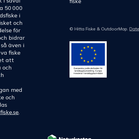
k i såväl
fiske
ka 50 000
dsfiske i
fisket och
©
Hitta Fiske
& OutdoorMap.
Date
else för
och bidrar
h så även i
va fiske
et att
a och
ch
rågan med
ke och
las
fiske.se
.