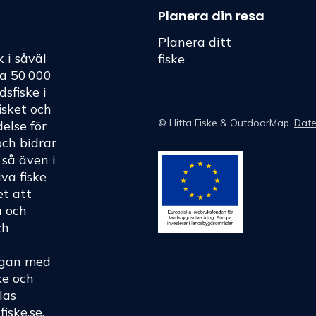
Planera din resa
Planera ditt
k i såväl
fiske
ka 50 000
dsfiske i
fisket och
©
Hitta Fiske
& OutdoorMap.
Date
else för
och bidrar
h så även i
va fiske
et att
a och
ch
rågan med
ke och
las
fiske.se
.