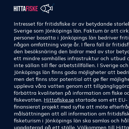
Intresset för fritidsfiske är av betydande storle
Sverige som Jönköpings län. Faktum är att cir
personer bosatta i Jönköpings län bedriver friti
någon omfattning varje år. I flera fall är fritids
den besöksnäring den bidrar med av stor betyd
ett mindre samhälles infrastruktur och utbud 
inte sällan till fler arbetstillfällen. I Sverige oc
Jönköpings län finns goda möjligheter att bedri
men det finns stor potential att ge fler möjligh
uppleva våra vatten genom att tillgängliggör
förbättra kvaliteten på information om fiske o
fiskevatten.
Hittafiske.se
startade som ett EU-
finansierat projekt med syfte att möte efterf
målsättningen att all information om fritidsfis
fisketurism i Jönköpings län ska samlas och hål
uppdaterad på ett ställe. Välkommen till
Hitta