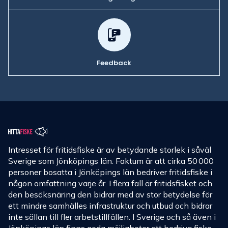
Feedback
Intresset för fritidsfiske är av betydande storlek i såväl
Sverige som Jönköpings län. Faktum är att cirka 50 000
personer bosatta i Jönköpings län bedriver fritidsfiske i
någon omfattning varje år. I flera fall är fritidsfisket och
den besöksnäring den bidrar med av stor betydelse för
ett mindre samhälles infrastruktur och utbud och bidrar
inte sällan till fler arbetstillfällen. I Sverige och så även i
Jönköpings län finns goda möjligheter att bedriva fiske