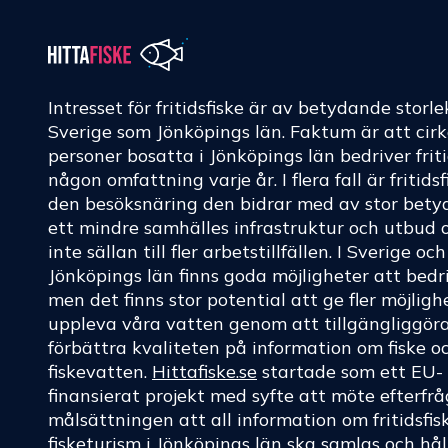
Intresset för fritidsfiske är av betydande storle
Sverige som Jönköpings län. Faktum är att cir
personer bosatta i Jönköpings län bedriver friti
någon omfattning varje år. I flera fall är fritids
den besöksnäring den bidrar med av stor betyd
ett mindre samhälles infrastruktur och utbud 
inte sällan till fler arbetstillfällen. I Sverige oc
Jönköpings län finns goda möjligheter att bedri
men det finns stor potential att ge fler möjligh
uppleva våra vatten genom att tillgängliggör
förbättra kvaliteten på information om fiske o
fiskevatten.
Hittafiske.se
startade som ett EU-
finansierat projekt med syfte att möte efterf
målsättningen att all information om fritidsfis
fisketurism i Jönköpings län ska samlas och hål