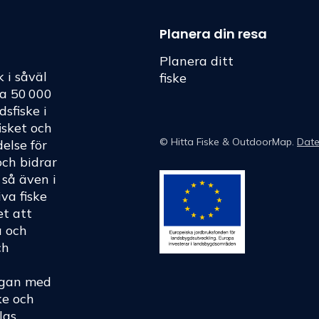
Planera din resa
Planera ditt
k i såväl
fiske
ka 50 000
dsfiske i
fisket och
©
Hitta Fiske
& OutdoorMap.
Date
else för
och bidrar
h så även i
va fiske
et att
a och
ch
rågan med
ke och
las