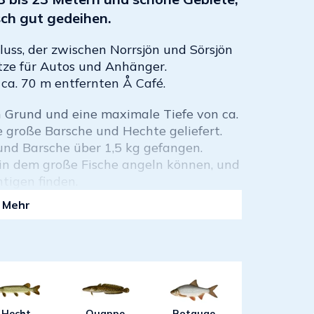
ch gut gedeihen.
luss, der zwischen Norrsjön und Sörsjön
ätze für Autos und Anhänger.
ca. 70 m entfernten Å Café.
 Grund und eine maximale Tiefe von ca.
e große Barsche und Hechte geliefert.
und Barsche über 1,5 kg gefangen.
, in dem große Fische angeln können, und
htigen finden.
Mehr
Hecht
Quappe
Rotauge