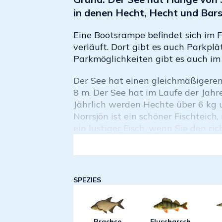
in denen Hecht, Hecht und Bars
Eine Bootsrampe befindet sich im F
verläuft. Dort gibt es auch Parkpl
Parkmöglichkeiten gibt es auch im 
Der See hat einen gleichmäßigeren
8 m. Der See hat im Laufe der Jahr
Jährlich werden Hechte über 6 kg 
Norrsjön ist ein schöner Fischteich
ein lustiger Fisch, wenn Sie den ric
SPEZIES
Brachse
Flussbarsch