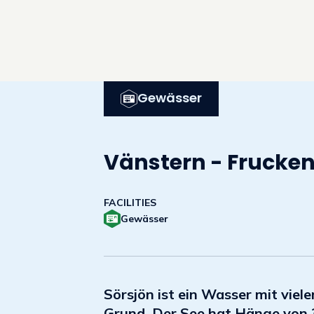
Gewässer
Vänstern - Frucken
FACILITIES
Gewässer
Sörsjön ist ein Wasser mit vie
Grund. Der See hat Hänge von 3