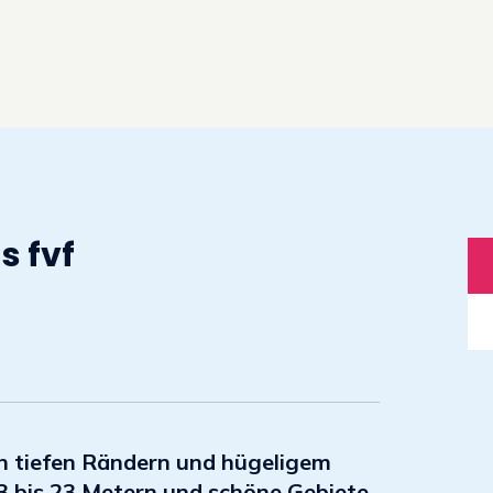
s fvf
len tiefen Rändern und hügeligem
 bis 23 Metern und schöne Gebiete,