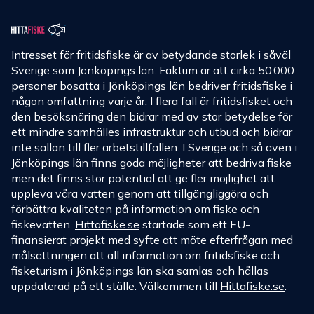
Intresset för fritidsfiske är av betydande storlek i såväl
Sverige som Jönköpings län. Faktum är att cirka 50 000
personer bosatta i Jönköpings län bedriver fritidsfiske i
någon omfattning varje år. I flera fall är fritidsfisket och
den besöksnäring den bidrar med av stor betydelse för
ett mindre samhälles infrastruktur och utbud och bidrar
inte sällan till fler arbetstillfällen. I Sverige och så även i
Jönköpings län finns goda möjligheter att bedriva fiske
men det finns stor potential att ge fler möjlighet att
uppleva våra vatten genom att tillgängliggöra och
förbättra kvaliteten på information om fiske och
fiskevatten.
Hittafiske.se
startade som ett EU-
finansierat projekt med syfte att möte efterfrågan med
målsättningen att all information om fritidsfiske och
fisketurism i Jönköpings län ska samlas och hållas
uppdaterad på ett ställe. Välkommen till
Hittafiske.se
.