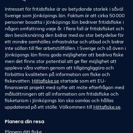
Intresset för fritidsfiske är av betydande storlek i såväl
Sverige som Jönköpings län. Faktum är att cirka 50 000
personer bosatta i Jönköpings län bedriver fritidsfiske i
någon omfattning varje år. I flera fall är fritidsfisket och
den besöksnäring den bidrar med av stor betydelse för
ett mindre samhälles infrastruktur och utbud och bidrar
inte sällan till fler arbetstillfällen. I Sverige och så även i
Jönköpings län finns goda möjligheter att bedriva fiske
men det finns stor potential att ge fler möjlighet att
uppleva våra vatten genom att tillgängliggöra och
förbättra kvaliteten på information om fiske och
fiskevatten.
Hittafiske.se
startade som ett EU-
finansierat projekt med syfte att möte efterfrågan med
målsättningen att all information om fritidsfiske och
fisketurism i Jönköpings län ska samlas och hållas
uppdaterad på ett ställe. Välkommen till
Hittafiske.se
.
Planera din resa
Planera ditt fiske