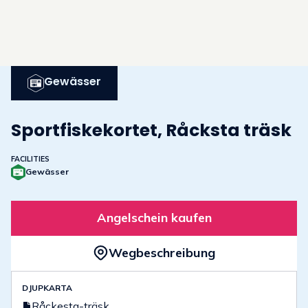
Gewässer
Sportfiskekortet, Råcksta träsk
FACILITIES
Gewässer
Angelschein kaufen
Wegbeschreibung
DJUPKARTA
Råckesta-träsk