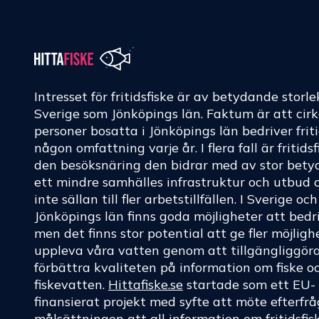
Intresset för fritidsfiske är av betydande storle
Sverige som Jönköpings län. Faktum är att cir
personer bosatta i Jönköpings län bedriver friti
någon omfattning varje år. I flera fall är fritids
den besöksnäring den bidrar med av stor betyd
ett mindre samhälles infrastruktur och utbud 
inte sällan till fler arbetstillfällen. I Sverige oc
Jönköpings län finns goda möjligheter att bedri
men det finns stor potential att ge fler möjligh
uppleva våra vatten genom att tillgängliggör
förbättra kvaliteten på information om fiske o
fiskevatten.
Hittafiske.se
startade som ett EU-
finansierat projekt med syfte att möte efterf
målsättningen att all information om fritidsfis