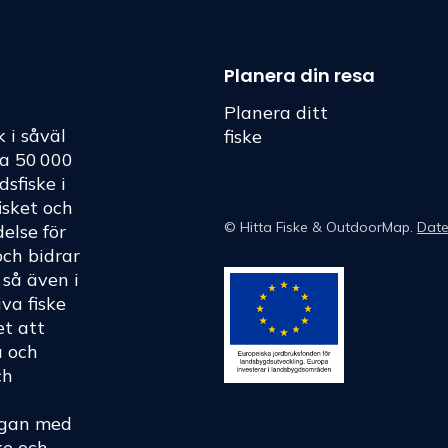
Planera din resa
Planera ditt
k i såväl
fiske
ka 50 000
dsfiske i
fisket och
©
Hitta Fiske
& OutdoorMap.
Date
else för
och bidrar
h så även i
va fiske
et att
a och
ch
rågan med
ke och