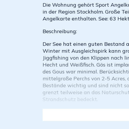
Die Wohnung gehört Sport Angelkar
in der Region Stockholm. Große Teil
Angelkarte enthalten. See: 63 Hekt
Beschreibung:
Der See hat einen guten Bestand a
Winter mit Ausgleichspirk kann gr
Jiggfishing von den Klippen nach l
Hecht und Weißfisch. Gös ist impla
des Gous war minimal. Berücksichti
mittelgroße Perchs von 2-5 Acres, 
Bestände wichtig und sind nicht so 
grenzt teilweise an das Naturschut
Strandschutz bedeckt.
Fischereiregeln:
Verbieten, in der Wasseraufbereitu