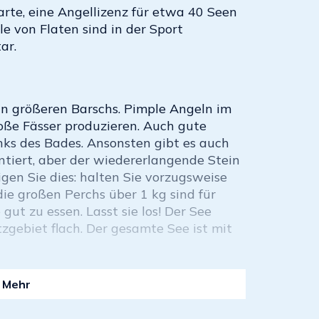
te, eine Angellizenz für etwa 40 Seen
e von Flaten sind in der Sport
ar.
n größeren Barschs. Pimple Angeln im
oße Fässer produzieren. Auch gute
inks des Bades. Ansonsten gibt es auch
ntiert, aber der wiedererlangende Stein
gen Sie dies: halten Sie vorzugsweise
die großen Perchs über 1 kg sind für
gut zu essen. Lasst sie los! Der See
zgebiet flach. Der gesamte See ist mit
Mehr
ngsanlage zu fischen. Siehe allgemeine