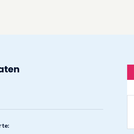
laten
te: