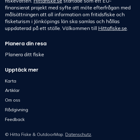
fiskevatten.
Hittafiske.se
startade som ett EU-
finansierat projekt med syfte att möte efterfrågan med
målsättningen att all information om fritidsfiske och
fisketurism i Jönköpings län ska samlas och hållas
uppdaterad på ett ställe. Välkommen till
Hittafiske.se
.
Planera din resa
Planera ditt fiske
Upptäck mer
Karta
Artiklar
Om oss
Rådgivning
Feedback
©
Hitta Fiske
& OutdoorMap.
Datenschutz
.