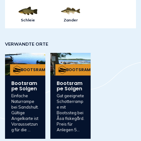
Schleie
Zander
VERWANDTE ORTE
BOOTSRAMPE
BOOTSRAMPE
Bootsram
Bootsram
pe Solgen
pe Solgen
Einfache
Gut geeignete
Naturrampe
Schotterramp
bei Sandshult.
e mit
Gültige
Bootssteg bei
Angelkarte ist
Åsa fiskegård.
Voraussetzun
Preis für
g für die ...
Anlegen 5...