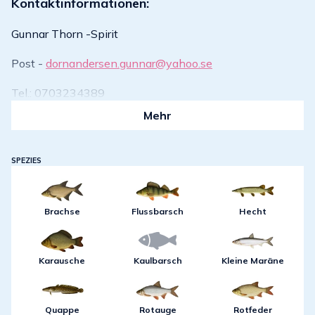
Kontaktinformationen:
Gunnar Thorn -Spirit
Post -
dornandersen.gunnar@yahoo.se
Tel.: 0703234389
Mehr
SPEZIES
Brachse
Flussbarsch
Hecht
Karausche
Kaulbarsch
Kleine Maräne
Quappe
Rotauge
Rotfeder