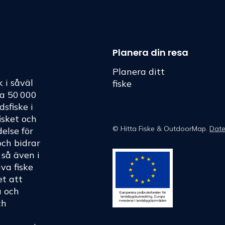
Planera din resa
Planera ditt
k i såväl
fiske
ka 50 000
dsfiske i
fisket och
©
Hitta Fiske
& OutdoorMap.
Date
else för
och bidrar
h så även i
va fiske
et att
a och
ch