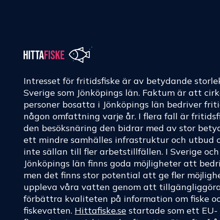
Intresset för fritidsfiske är av betydande storle
Sverige som Jönköpings län. Faktum är att cir
personer bosatta i Jönköpings län bedriver friti
någon omfattning varje år. I flera fall är fritids
den besöksnäring den bidrar med av stor betyd
ett mindre samhälles infrastruktur och utbud 
inte sällan till fler arbetstillfällen. I Sverige oc
Jönköpings län finns goda möjligheter att bedri
men det finns stor potential att ge fler möjligh
uppleva våra vatten genom att tillgängliggör
förbättra kvaliteten på information om fiske o
fiskevatten.
Hittafiske.se
startade som ett EU-