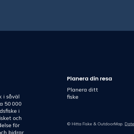
Planera din resa
Planera ditt
k i såväl
fiske
ka 50 000
dsfiske i
fisket och
©
Hitta Fiske
& OutdoorMap.
Date
else för
och bidrar