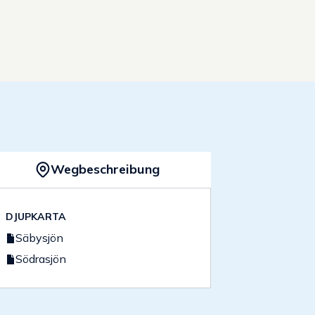
Wegbeschreibung
DJUPKARTA
Säbysjön
Södrasjön