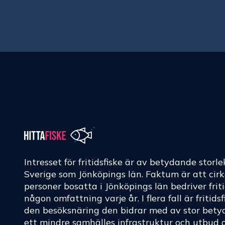
Intresset för fritidsfiske är av betydande storle
Sverige som Jönköpings län. Faktum är att cir
personer bosatta i Jönköpings län bedriver friti
någon omfattning varje år. I flera fall är fritids
den besöksnäring den bidrar med av stor betyd
ett mindre samhälles infrastruktur och utbud 