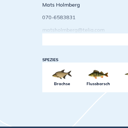
Mats Holmberg
070-6583831
matsholmberg@telia.com
SPEZIES
Brachse
Flussbarsch