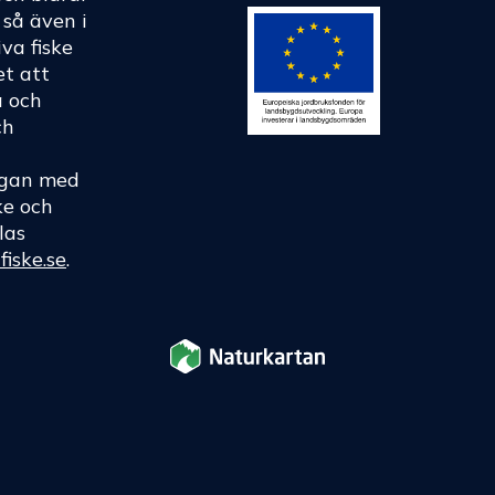
h så även i
va fiske
et att
a och
ch
rågan med
ke och
las
fiske.se
.