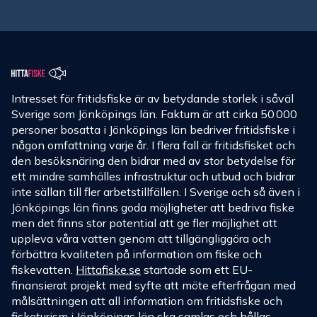
Intresset för fritidsfiske är av betydande storlek i såväl
Sverige som Jönköpings län. Faktum är att cirka 50 000
personer bosatta i Jönköpings län bedriver fritidsfiske i
någon omfattning varje år. I flera fall är fritidsfisket och
den besöksnäring den bidrar med av stor betydelse för
ett mindre samhälles infrastruktur och utbud och bidrar
inte sällan till fler arbetstillfällen. I Sverige och så även i
Jönköpings län finns goda möjligheter att bedriva fiske
men det finns stor potential att ge fler möjlighet att
uppleva våra vatten genom att tillgängliggöra och
förbättra kvaliteten på information om fiske och
fiskevatten.
Hittafiske.se
startade som ett EU-
finansierat projekt med syfte att möte efterfrågan med
målsättningen att all information om fritidsfiske och
fisketurism i Jönköpings län ska samlas och hållas