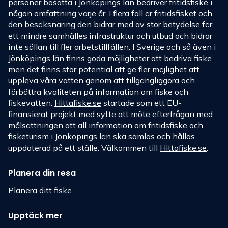
personer bosatta i Jönköpings län bedriver fritidsfiske i
någon omfattning varje år. I flera fall är fritidsfisket och
den besöksnäring den bidrar med av stor betydelse för
ett mindre samhälles infrastruktur och utbud och bidrar
inte sällan till fler arbetstillfällen. I Sverige och så även i
Jönköpings län finns goda möjligheter att bedriva fiske
men det finns stor potential att ge fler möjlighet att
uppleva våra vatten genom att tillgängliggöra och
förbättra kvaliteten på information om fiske och
fiskevatten.
Hittafiske.se
startade som ett EU-
finansierat projekt med syfte att möte efterfrågan med
målsättningen att all information om fritidsfiske och
fisketurism i Jönköpings län ska samlas och hållas
uppdaterad på ett ställe. Välkommen till
Hittafiske.se
.
Planera din resa
Planera ditt fiske
Upptäck mer