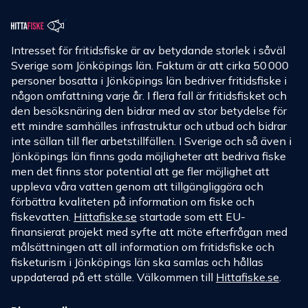
Intresset för fritidsfiske är av betydande storlek i såväl
Sverige som Jönköpings län. Faktum är att cirka 50 000
personer bosatta i Jönköpings län bedriver fritidsfiske i
någon omfattning varje år. I flera fall är fritidsfisket och
den besöksnäring den bidrar med av stor betydelse för
ett mindre samhälles infrastruktur och utbud och bidrar
inte sällan till fler arbetstillfällen. I Sverige och så även i
Jönköpings län finns goda möjligheter att bedriva fiske
men det finns stor potential att ge fler möjlighet att
uppleva våra vatten genom att tillgängliggöra och
förbättra kvaliteten på information om fiske och
fiskevatten.
Hittafiske.se
startade som ett EU-
finansierat projekt med syfte att möte efterfrågan med
målsättningen att all information om fritidsfiske och
fisketurism i Jönköpings län ska samlas och hållas
uppdaterad på ett ställe. Välkommen till
Hittafiske.se
.