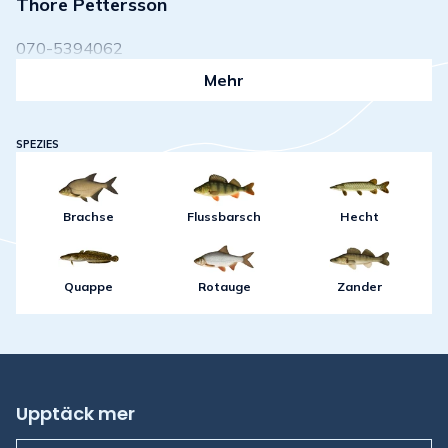
Thore Pettersson
070-5394062
Mehr
SPEZIES
Brachse
Flussbarsch
Hecht
Quappe
Rotauge
Zander
Upptäck mer