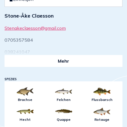
Stone-Åke Claesson
Stenakeclaesson@gmail.com
0705357584
038241047
Mehr
SPEZIES
Brachse
Felchen
Flussbarsch
Hecht
Quappe
Rotauge