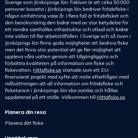
Sverige som Jönköpings län. Faktum är att cirka 50 000
personer bosatta i Jönköpings län bedriver fritidsfiske i
någon omfattning varje år. I flera fall är fritidsfisket och
den besöksnäring den bidrar med av stor betydelse för
ett mindre samhälles infrastruktur och utbud och bidrar
inte sällan till fler arbetstillfällen. I Sverige och så även i
Jönköpings län finns goda möjligheter att bedriva fiske
men det finns stor potential att ge fler möjlighet att
uppleva våra vatten genom att tillgängliggöra och
förbättra kvaliteten på information om fiske och
fiskevatten.
Hittafiske.se
startade som ett EU-
finansierat projekt med syfte att möte efterfrågan med
målsättningen att all information om fritidsfiske och
fisketurism i Jönköpings län ska samlas och hållas
uppdaterad på ett ställe. Välkommen till
Hittafiske.se
.
Planera din resa
Planera ditt fiske